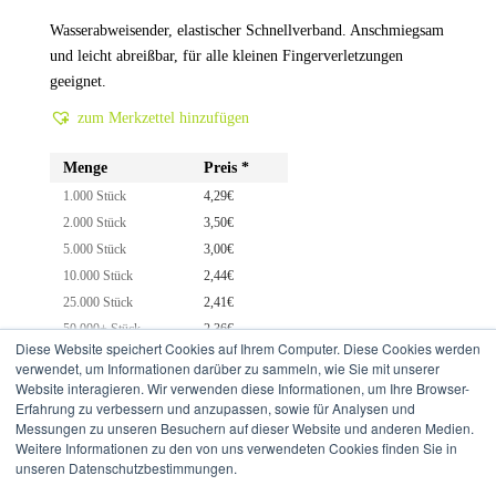
Wasserabweisender, elastischer Schnellverband. Anschmiegsam
und leicht abreißbar, für alle kleinen Fingerverletzungen
geeignet.
zum Merkzettel hinzufügen
Menge
Preis *
1.000 Stück
4,29
€
2.000 Stück
3,50
€
5.000 Stück
3,00
€
10.000 Stück
2,44
€
25.000 Stück
2,41
€
50.000+ Stück
2,36
€
Diese Website speichert Cookies auf Ihrem Computer. Diese Cookies werden
verwendet, um Informationen darüber zu sammeln, wie Sie mit unserer
Website interagieren. Wir verwenden diese Informationen, um Ihre Browser-
Erfahrung zu verbessern und anzupassen, sowie für Analysen und
PRODUKTDATENBLATT
Messungen zu unseren Besuchern auf dieser Website und anderen Medien.
Weitere Informationen zu den von uns verwendeten Cookies finden Sie in
unseren Datenschutzbestimmungen.
* Netto Endverkaufspreise zzgl. gesetzl. MwSt. (UVP)